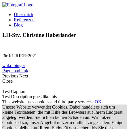
Zum
Inhalt
Über mich
springen
Referenzen
Blog
LH-Stv. Christine Haberlander
für KURIER•2021
wakolbinger
Page load link
Previous
Next
Close
Test Caption
Test Description goes like this
This website uses cookies and third party services.
OK
Unsere Website verwendet Cookies. Dabei handelt es sich um
kleine Textdateien, die mit Hilfe des Browsers auf Ihrem Endgerät
abgelegt werden. Sie richten keinen Schaden an. Wir nutzen
Cookies dazu, unser Angebot nutzerfreundlich zu gestalten. Einige
Cookies bleiben auf Ihrem Endgerät gespeichert, bis Sie diese