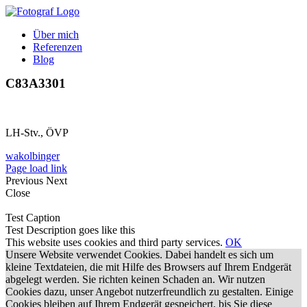
Zum
Inhalt
Über mich
springen
Referenzen
Blog
C83A3301
LH-Stv., ÖVP
wakolbinger
Page load link
Previous
Next
Close
Test Caption
Test Description goes like this
This website uses cookies and third party services.
OK
Unsere Website verwendet Cookies. Dabei handelt es sich um
kleine Textdateien, die mit Hilfe des Browsers auf Ihrem Endgerät
abgelegt werden. Sie richten keinen Schaden an. Wir nutzen
Cookies dazu, unser Angebot nutzerfreundlich zu gestalten. Einige
Cookies bleiben auf Ihrem Endgerät gespeichert, bis Sie diese