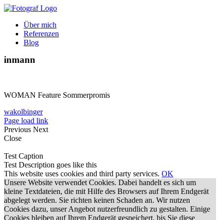
Zum
Inhalt
Über mich
springen
Referenzen
Blog
inmann
WOMAN Feature Sommerpromis
wakolbinger
Page load link
Previous
Next
Close
Test Caption
Test Description goes like this
This website uses cookies and third party services.
OK
Unsere Website verwendet Cookies. Dabei handelt es sich um
kleine Textdateien, die mit Hilfe des Browsers auf Ihrem Endgerät
abgelegt werden. Sie richten keinen Schaden an. Wir nutzen
Cookies dazu, unser Angebot nutzerfreundlich zu gestalten. Einige
Cookies bleiben auf Ihrem Endgerät gespeichert, bis Sie diese