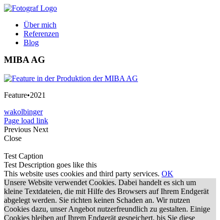
Zum
Inhalt
Über mich
springen
Referenzen
Blog
MIBA AG
Feature•2021
wakolbinger
Page load link
Previous
Next
Close
Test Caption
Test Description goes like this
This website uses cookies and third party services.
OK
Unsere Website verwendet Cookies. Dabei handelt es sich um
kleine Textdateien, die mit Hilfe des Browsers auf Ihrem Endgerät
abgelegt werden. Sie richten keinen Schaden an. Wir nutzen
Cookies dazu, unser Angebot nutzerfreundlich zu gestalten. Einige
Cookies bleiben auf Ihrem Endgerät gespeichert, bis Sie diese