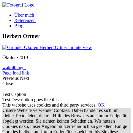
Zum
Inhalt
Über mich
springen
Referenzen
Blog
Herbert Ortner
Ökofen•2019
wakolbinger
Page load link
Previous
Next
Close
Test Caption
Test Description goes like this
This website uses cookies and third party services.
OK
Unsere Website verwendet Cookies. Dabei handelt es sich um
kleine Textdateien, die mit Hilfe des Browsers auf Ihrem Endgerät
abgelegt werden. Sie richten keinen Schaden an. Wir nutzen
Cookies dazu, unser Angebot nutzerfreundlich zu gestalten. Einige
Cookies bleiben auf Ihrem Endgerät gespeichert, bis Sie diese