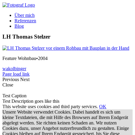
Zum
Inhalt
Über mich
springen
Referenzen
Blog
LH Thomas Stelzer
Feature Wohnbau•2004
wakolbinger
Page load link
Previous
Next
Close
Test Caption
Test Description goes like this
This website uses cookies and third party services.
OK
Unsere Website verwendet Cookies. Dabei handelt es sich um
kleine Textdateien, die mit Hilfe des Browsers auf Ihrem Endgerät
abgelegt werden. Sie richten keinen Schaden an. Wir nutzen
Cookies dazu, unser Angebot nutzerfreundlich zu gestalten. Einige
Cookies bleiben auf Ihrem Endgerät gespeichert, bis Sie diese