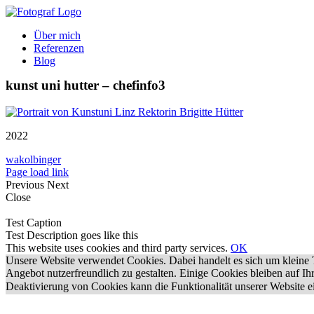
Zum
Inhalt
Über mich
springen
Referenzen
Blog
kunst uni hutter – chefinfo3
2022
wakolbinger
Page load link
Previous
Next
Close
Test Caption
Test Description goes like this
This website uses cookies and third party services.
OK
Unsere Website verwendet Cookies. Dabei handelt es sich um kleine T
Angebot nutzerfreundlich zu gestalten. Einige Cookies bleiben auf I
Deaktivierung von Cookies kann die Funktionalität unserer Website e
Nach
oben