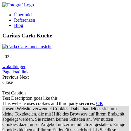
Zum
Inhalt
Über mich
springen
Referenzen
Blog
Caritas Carla Küche
2022
wakolbinger
Page load link
Previous
Next
Close
Test Caption
Test Description goes like this
This website uses cookies and third party services.
OK
Unsere Website verwendet Cookies. Dabei handelt es sich um
kleine Textdateien, die mit Hilfe des Browsers auf Ihrem Endgerät
abgelegt werden. Sie richten keinen Schaden an. Wir nutzen
Cookies dazu, unser Angebot nutzerfreundlich zu gestalten. Einige
Cookies bleiben auf Ihrem Endgerät gespeichert, bis Sie diese